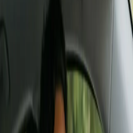
250 EUR/an
Nos solutions
Économie moyenne
Comment ça marche
Pourquoi nous
3 min
Devis en ligne
FAQ
01 55 60 10 98
01 55 60 10 98
Obtenir mon devis
OBTENEZ VOTRE DEVIS
Devis Assurance Auto
Comparez les meilleures assurances auto en 2 minutes.
Recevez votre devis personnalisé sous 24h.