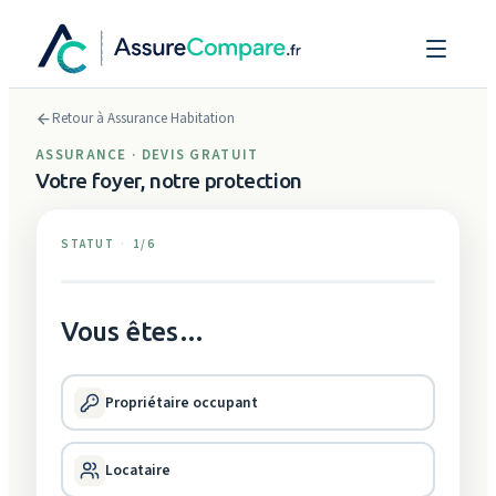
COMPARER LES ASSURANCES
Retour à
Assurance Habitation
Assurance santé
Assurance auto
ASSURANCE
· DEVIS GRATUIT
Votre foyer, notre protection
Assurance habitation
Assurance animaux
STATUT
·
1
/
6
Assurance emprunteur
Assurance décennale
Vous êtes…
CRÉDITS & FINANCEMENT
Rachat de crédits
Prêt immobilier
Propriétaire occupant
Prêt à la
Prêt professionnel
consommation
Locataire