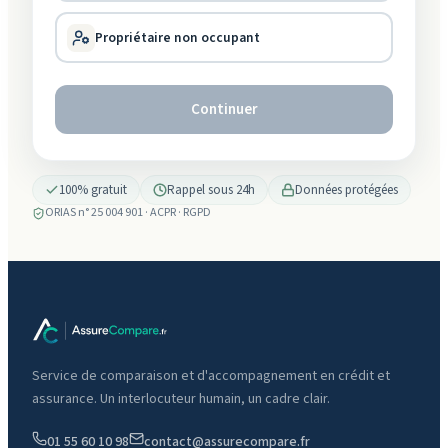
Nos solutions
Propriétaire non occupant
Comment ça marche
Continuer
Pourquoi nous
FAQ
100% gratuit
Rappel sous 24h
Données protégées
01 55 60 10 98
ORIAS n° 25 004 901 · ACPR · RGPD
Service de comparaison et d'accompagnement en crédit et
assurance. Un interlocuteur humain, un cadre clair.
01 55 60 10 98
contact@assurecompare.fr