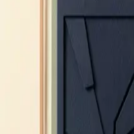
48h
Remplacement sous
5 EUR/mois
À partir de
01 55 60 10 98