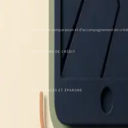
Service de comparaison et d'accompagnement en crédit e
01 55 60 10 98
contact@assurecompare.fr
SOLUTIONS DE CRÉDIT
Rachat de crédits
Prêt immobilier
Prêt à la consommation
Prêt professionnel
ASSURANCES ET ÉPARGNE
Mutuelle santé
Prévoyance
Assurance emprunteur
Assurance décennale
Assurance vie