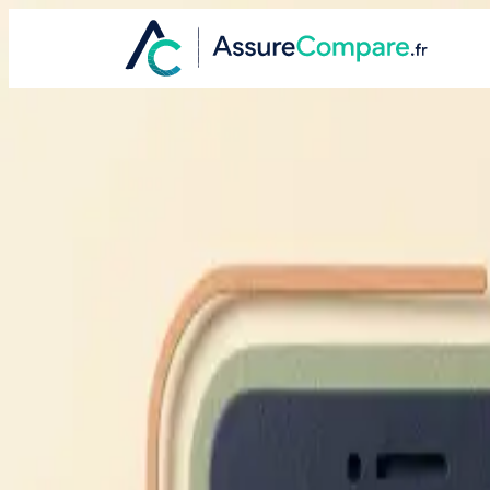
ASSURANCE
Assurance Mobil
Vos appareils protégés au quotidien
Protégez votre smartphone, tablette et équipemen
Tous
Appareils couverts